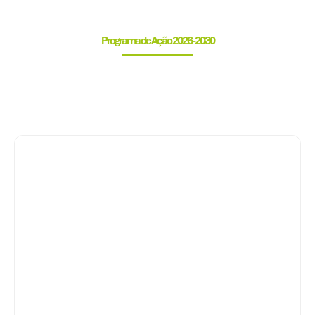
Programa de Ação 2026-2030
@media screen and (max-width: 768px) { .desktop-pdf
{ display: none !important; } .mobile-pdf { display:
block !important; } }